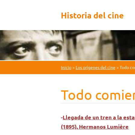
Historia del cine
Inicio
>
Los orígenes del cine
>
Todo co
Todo comien
-
Llegada de un tren a la esta
(1895), Hermanos Lumière