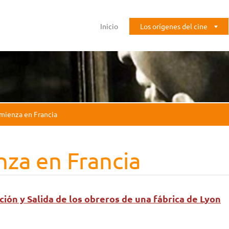
Inicio
Los orígenes del cine
mienza en Francia
za en Francia
ción y Salida de los obreros de una fábrica de Lyon